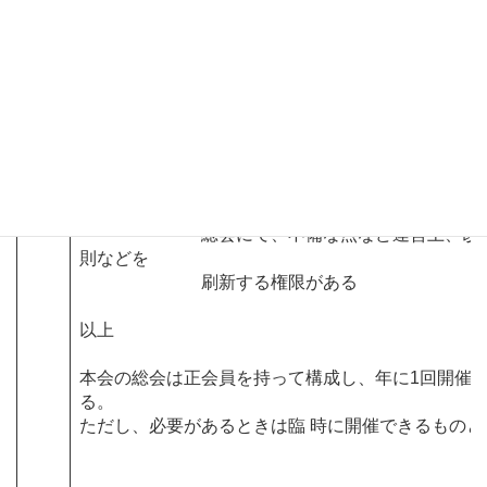
ことができる。
(1)心身の故障により、職務の執行に耐
認められるとき。
(総会)※総会は会員によって構成される団体の最高
で、
総会は代表者選定の権限を与える
総会は、協会の年間イベントを策定・
総会にて、不備な点など運営上、改善
則などを
刷新する権限がある
以上
本会の総会は正会員を持って構成し、年に1回開催
る。
ただし、必要があるときは臨 時に開催できるものと